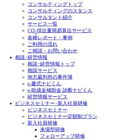
コンサルティングトップ
コンサルティングのスタンス
コンサルタント紹介
サービス一覧
CO
排出量簡易算出サービス
2
各種レポート・事例
ご利用の流れ
ご相談・お問い合わせ
相談･経営情報
相談･経営情報トップ
相談サービス
地方裁判所の事件簿
e-書式ナビくん
e-助成金補助金 診断ナビくん
経営情報サービス
ビジネスセミナー･新入社員研修
ビジネスセミナー
ビジネスセミナー定額制プラン
新入社員研修
来場型研修
フォローアップ研修