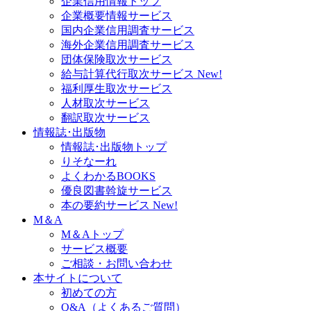
企業信用情報トップ
企業概要情報サービス
国内企業信用調査サービス
海外企業信用調査サービス
団体保険取次サービス
給与計算代行取次サービス
New!
福利厚生取次サービス
人材取次サービス
翻訳取次サービス
情報誌･出版物
情報誌･出版物トップ
りそなーれ
よくわかるBOOKS
優良図書斡旋サービス
本の要約サービス
New!
M＆A
M＆Aトップ
サービス概要
ご相談・お問い合わせ
本サイトについて
初めての方
Q&A（よくあるご質問）