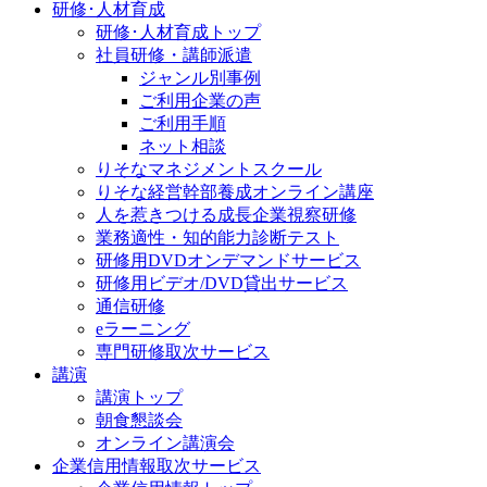
研修･人材育成
研修･人材育成トップ
社員研修・講師派遣
ジャンル別事例
ご利用企業の声
ご利用手順
ネット相談
りそなマネジメントスクール
りそな経営幹部養成オンライン講座
人を惹きつける成長企業視察研修
業務適性・知的能力診断テスト
研修用DVDオンデマンドサービス
研修用ビデオ/DVD貸出サービス
通信研修
eラーニング
専門研修取次サービス
講演
講演トップ
朝食懇談会
オンライン講演会
企業信用情報取次サービス