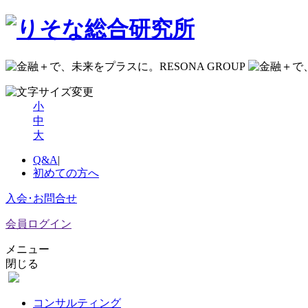
小
中
大
Q&A
|
初めての方へ
入会･お問合せ
会員ログイン
メニュー
閉じる
コンサルティング