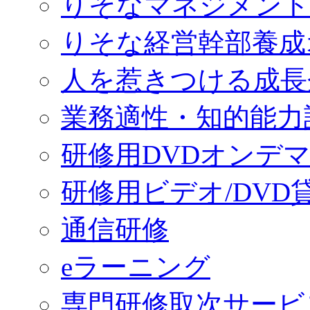
りそなマネジメント
りそな経営幹部養成
人を惹きつける成長
業務適性・知的能力
研修用DVDオンデ
研修用ビデオ/DVD
通信研修
eラーニング
専門研修取次サービ