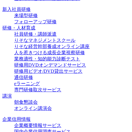
新入社員研修
来場型研修
フォローアップ研修
研修・人材育成
社員研修・講師派遣
りそなマネジメントスクール
りそな経営幹部養成オンライン講座
人を惹きつける成長企業視察研修
業務適性・知的能力診断テスト
研修用DVDオンデマンドサービス
研修用ビデオ/DVD貸出サービス
通信研修
eラーニング
専門研修取次サービス
講演
朝食懇談会
オンライン講演会
企業信用情報
企業概要情報サービス
国内企業信用調査サービス